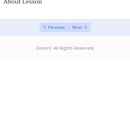
About Lesson
03 – Produtos
0/3
04 – Email
0/1
Previous
Next
05 – Google Analitcs
0/1
Docent. All Rights Reserved.
06 – Agradecimento
0/1