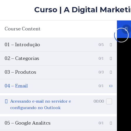
Skip to the content
Curso | A Digital Market
Course Content
01 – Introdução
0/5
02 – Categorias
0/1
03 – Produtos
0/3
04 – Email
0/1
Acessando e-mail no servidor e
00:00
configurando no Outlook
05 – Google Analitcs
0/1