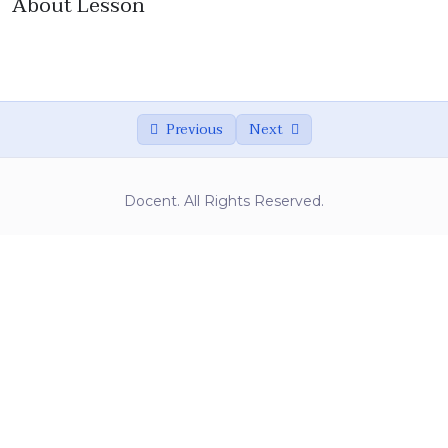
About Lesson
Atualizações necessarias para seu site
00:00
(plugins e sistema)
Google Analitcs
00:00
Agradecimento
Previous
Next
0/1
Docent. All Rights Reserved.